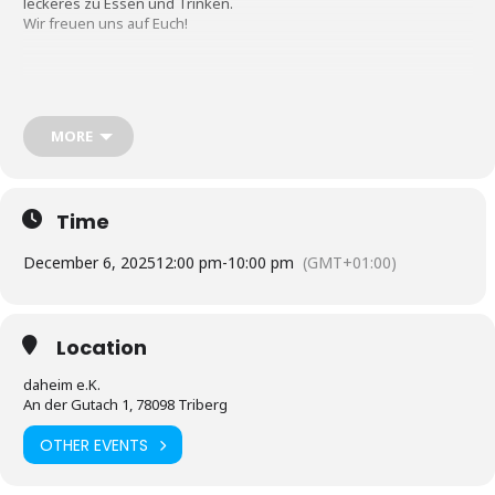
leckeres zu Essen und Trinken.
Wir freuen uns auf Euch!
Unsere Aussteller:
MORE
daheim – Flammkuchen, Glühwein, selbstgebrautes Bier
Time
Stabhalterei Freiamt – Currywurst, Pommes, Glühwein, Punsch
December 6, 2025
12:00 pm
-
10:00 pm
(GMT+01:00)
Narrenzunft Triberg – Schupfnudeln, Glühwein, Hot Aperol
Location
Burghexen Triberg – Schaschliktopf, Pommes, Feuerzangenbowle,
daheim e.K.
Waffeln, Linzertorte
An der Gutach 1, 78098 Triberg
OTHER EVENTS
Tierschutzverein Triberg