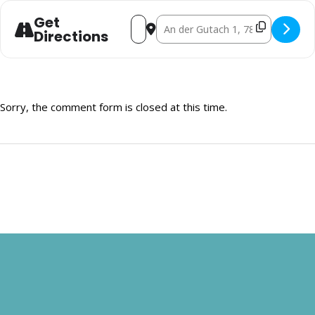
Ursula Scherzinger – Taschen
Get
Address - Weihnachtsmarkt bei uns dahe
Destination Address - Weihnachtsm
Directions
Schwarzwaldlebkuchen
Kindergarten St. Anna – Dekoartikel
Sorry, the comment form is closed at this time.
Adleheid Seifen – Naturseifen aus Triberg
Oh la la Croissants – Croissants und Pain au Chocolat
Susanne Schwarz – Das Buch zu Weihnachten – mit
Geschenkverpackservice
hirschworks – schönes aus Filz
Constantin Turea – Holzarbeiten, Personalisiertes