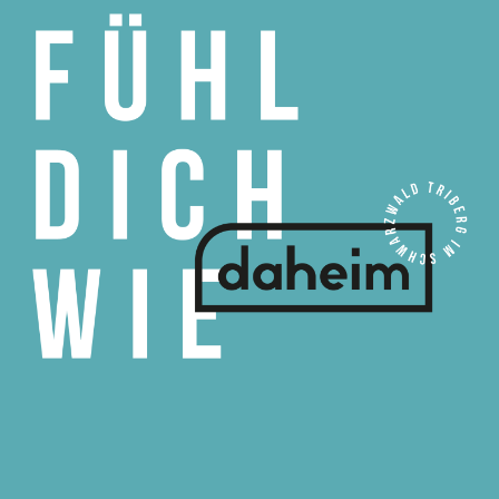
s’Hoefle – Makrameearbeiten
1875 Cider – Cider aus Unterkirnach, Glüh-Apfelsaft
Kreativhäusle Rotenhof – Dekoarbeiten
Jennifer Nagel – Textildruck
Sport Hör Schonach
und mehr