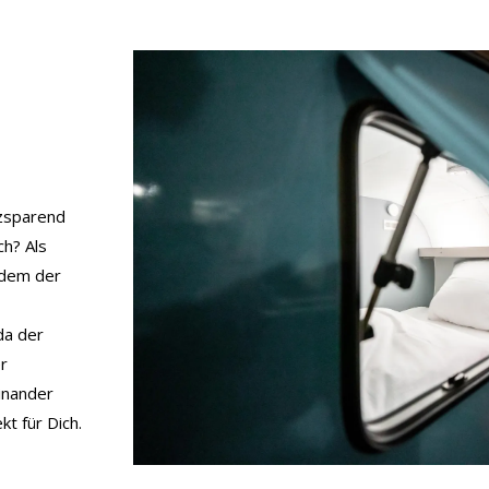
tzsparend
ch? Als
 dem der
da der
r
inander
 für Dich.