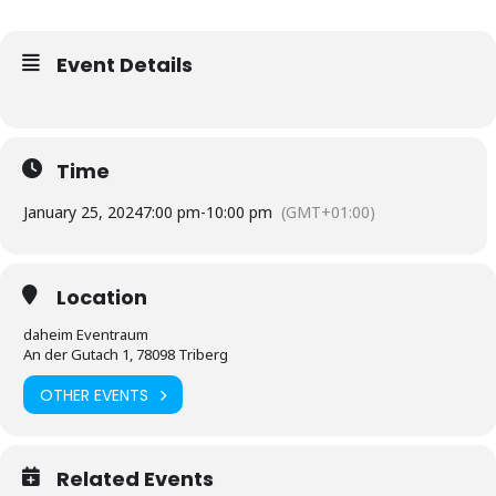
Event Details
Time
January 25, 2024
7:00 pm
-
10:00 pm
(GMT+01:00)
Location
daheim Eventraum
An der Gutach 1, 78098 Triberg
OTHER EVENTS
Related Events