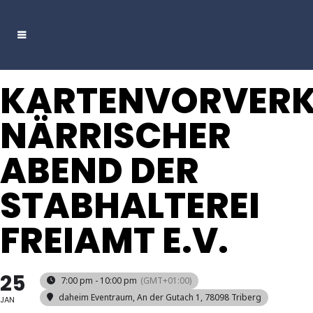
KARTENVORVER
NÄRRISCHER
ABEND DER
STABHALTEREI
FREIAMT E.V.
25
7:00 pm - 10:00 pm
(GMT+01:00)
daheim Eventraum
, An der Gutach 1, 78098 Triberg
JAN