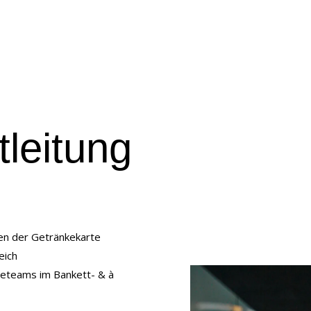
leitung
ren der Getränkekarte
eich
ceteams im Bankett- & à